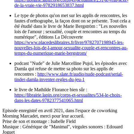
de-la-vraie-vie-9782918653837.html
Le type de photos qu'on met sur les applis de rencontres, les
fautes d'orthographe, la façon dont on se présente. Tout cela a
été étudié dans le livre de Marie Bergström : "Les nouvelles
lois de l'amour ; sexualité, couple et rencontres au temps du
numérique", éditions La Découverte
https://www.placedeslibraires.fr/livre/9782707198945-les-
nouvelles-lois-de-l-amour-sexualite-couple-et-rencontres-au-
temps-du-numerique-marie-bergstrom/
podcast "Nude" de Julie Marcelline Pujol, les épisodes avec
Damla qui refuse de mettre sa photo sur les applis de
rencontres :
http://www.slate.fr/audio/nude-podcast/serial-
tinder-damla-inventer-regles-du-jeu-1
le livre de Mathilde Florance bien sûr :
https://librairie.lapin.org/corps-et-sexualites/534-le-choix-
dans-les-dates-9782377541065.html
Episode enregistré en avril 2021, dans l'espace de coworking
Morning Marcadet, merci pour leur accueil.
Prise de son et montage : Isabelle Field
Musique : Générique de "Manimal", virgules sonores : Edouard
Joguet