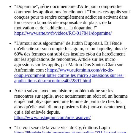
"Dopamine", série documentaire d'Arte pour comprendre
comment les applications fonctionnent "Toutes ces applis sont
conçues pour te rendre complètement addict en activant dans
ton cerveau la molécule responsable du plaisir, de la
motivation et de l'addiction... la dopamine !"
https://www.arte.tv/fr/videos/RC-017841/dopamine/
"L'amour sous algorithme" de Judith Duportail. Et l'étude
qu'elle cite sur son compte Instagram, selon laquelle, plus de
60% des femmes ont subi des insultes et/ou du harcèlement
sur les applications de rencontres. Article sur les micro-
agressions sur les applis, par Marion Dos Santos Clara sur
Aufeminin.com :
https://www.aufeminin.com/vie-de-
couple/comment-lutter-contre-les-micro-agressions-sur-les-
applications-de-rencontre-s4022891.html
Arte à suivre, avec une histoire problématique sur les
rencontres sur applis, avec notamment un récit où un homme
empêchait physiquement une femme de partir de chez lui,
alors qu'elle avait dit non plusieurs fois (non-consentement),
qui a été enlevée depuis.
https://www.instagram.com/arte_asuivre/
"Le vrai sexe de la vraie vie" de Cy, éditions Lapin
https://librairie.lapin.org/corps-et-sexualites/231-le-vrai-sexe-