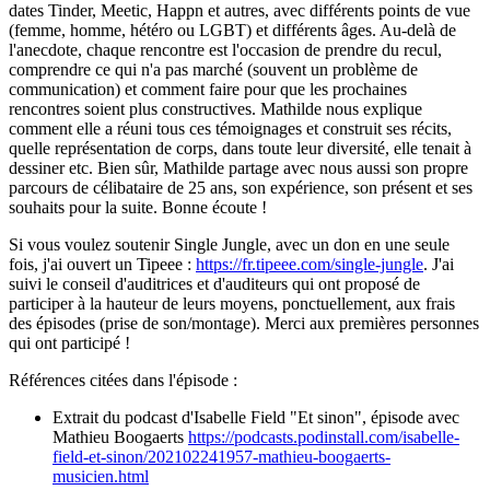
dates Tinder, Meetic, Happn et autres, avec différents points de vue
(femme, homme, hétéro ou LGBT) et différents âges. Au-delà de
l'anecdote, chaque rencontre est l'occasion de prendre du recul,
comprendre ce qui n'a pas marché (souvent un problème de
communication) et comment faire pour que les prochaines
rencontres soient plus constructives. Mathilde nous explique
comment elle a réuni tous ces témoignages et construit ses récits,
quelle représentation de corps, dans toute leur diversité, elle tenait à
dessiner etc. Bien sûr, Mathilde partage avec nous aussi son propre
parcours de célibataire de 25 ans, son expérience, son présent et ses
souhaits pour la suite. Bonne écoute !
Si vous voulez soutenir Single Jungle, avec un don en une seule
fois, j'ai ouvert un Tipeee :
https://fr.tipeee.com/single-jungle
. J'ai
suivi le conseil d'auditrices et d'auditeurs qui ont proposé de
participer à la hauteur de leurs moyens, ponctuellement, aux frais
des épisodes (prise de son/montage). Merci aux premières personnes
qui ont participé !
Références citées dans l'épisode :
Extrait du podcast d'Isabelle Field "Et sinon", épisode avec
Mathieu Boogaerts
https://podcasts.podinstall.com/isabelle-
field-et-sinon/202102241957-mathieu-boogaerts-
musicien.html