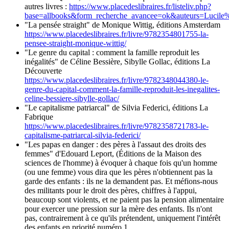
autres livres :
https://www.placedeslibraires.fr/listeliv.php?
base=allbooks&form_recherche_avancee=ok&auteurs=Lucile%
"La pensée straight" de Monique Wittig, éditions Amsterdam
https://www.placedeslibraires.fr/livre/9782354801755-la-
pensee-straight-monique-wittig/
"Le genre du capital : comment la famille reproduit les
inégalités" de Céline Bessière, Sibylle Gollac, éditions La
Découverte
https://www.placedeslibraires.fr/livre/9782348044380-le-
genre-du-capital-comment-la-famille-reproduit-les-inegalites-
celine-bessiere-sibylle-gollac/
"Le capitalisme patriarcal" de Silvia Federici, éditions La
Fabrique
https://www.placedeslibraires.fr/livre/9782358721783-le-
capitalisme-patriarcal-silvia-federici/
"Les papas en danger : des pères à l'assaut des droits des
femmes" d'Edouard Leport, (Éditions de la Maison des
sciences de l'homme) à évoquer à chaque fois qu'un homme
(ou une femme) vous dira que les pères n'obtiennent pas la
garde des enfants : ils ne la demandent pas. Et méfions-nous
des militants pour le droit des pères, chiffres à l'appui,
beaucoup sont violents, et ne paient pas la pension alimentaire
pour exercer une pression sur la mère des enfants. Ils n'ont
pas, contrairement à ce qu'ils prétendent, uniquement l'intérêt
des enfants en priorité numéro 1.