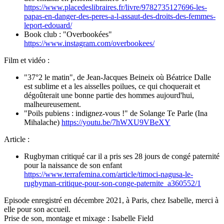
https://www.placedeslibraires.fr/livre/9782735127696-les-
papas-en-danger-des-peres-a-l-assaut-des-droits-des-femmes-
leport-edouard/
Book club : "Overbookées"
https://www.instagram.com/overbookees/
Film et vidéo :
"37°2 le matin", de Jean-Jacques Beineix où Béatrice Dalle
est sublime et a les aisselles poilues, ce qui choquerait et
dégoûterait une bonne partie des hommes aujourd'hui,
malheureusement.
"Poils pubiens : indignez-vous !" de Solange Te Parle (Ina
Mihalache)
https://youtu.be/7hWXU9VBeXY
Article :
Rugbyman critiqué car il a pris ses 28 jours de congé paternité
pour la naissance de son enfant
https://www.terrafemina.com/article/timoci-nagusa-le-
rugbyman-critique-pour-son-conge-paternite_a360552/1
Episode enregistré en décembre 2021, à Paris, chez Isabelle, merci à
elle pour son accueil.
Prise de son, montage et mixage : Isabelle Field