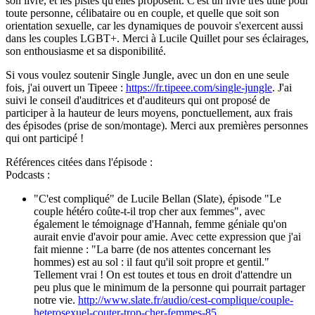
son livre, et les pistes qu'elles proposent. C'est un livre très utile pour
toute personne, célibataire ou en couple, et quelle que soit son
orientation sexuelle, car les dynamiques de pouvoir s'exercent aussi
dans les couples LGBT+. Merci à Lucile Quillet pour ses éclairages,
son enthousiasme et sa disponibilité.
Si vous voulez soutenir Single Jungle, avec un don en une seule
fois, j'ai ouvert un Tipeee :
https://fr.tipeee.com/single-jungle
. J'ai
suivi le conseil d'auditrices et d'auditeurs qui ont proposé de
participer à la hauteur de leurs moyens, ponctuellement, aux frais
des épisodes (prise de son/montage). Merci aux premières personnes
qui ont participé !
Références citées dans l'épisode :
Podcasts :
"C'est compliqué" de Lucile Bellan (Slate), épisode "Le
couple hétéro coûte-t-il trop cher aux femmes", avec
également le témoignage d'Hannah, femme géniale qu'on
aurait envie d'avoir pour amie. Avec cette expression que j'ai
fait mienne : "La barre (de nos attentes concernant les
hommes) est au sol : il faut qu'il soit propre et gentil."
Tellement vrai ! On est toutes et tous en droit d'attendre un
peu plus que le minimum de la personne qui pourrait partager
notre vie.
http://www.slate.fr/audio/cest-complique/couple-
heterosexuel-couter-trop-cher-femmes-85