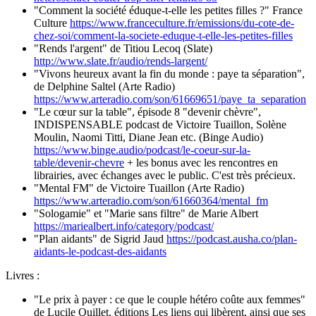
"Comment la société éduque-t-elle les petites filles ?" France
Culture
https://www.franceculture.fr/emissions/du-cote-de-
chez-soi/comment-la-societe-eduque-t-elle-les-petites-filles
"Rends l'argent" de Titiou Lecoq (Slate)
http://www.slate.fr/audio/rends-largent/
"Vivons heureux avant la fin du monde : paye ta séparation",
de Delphine Saltel (Arte Radio)
https://www.arteradio.com/son/61669651/paye_ta_separation
"Le cœur sur la table", épisode 8 "devenir chèvre",
INDISPENSABLE podcast de Victoire Tuaillon, Solène
Moulin, Naomi Titti, Diane Jean etc. (Binge Audio)
https://www.binge.audio/podcast/le-coeur-sur-la-
table/devenir-chevre
+ les bonus avec les rencontres en
librairies, avec échanges avec le public. C'est très précieux.
"Mental FM" de Victoire Tuaillon (Arte Radio)
https://www.arteradio.com/son/61660364/mental_fm
"Sologamie" et "Marie sans filtre" de Marie Albert
https://mariealbert.info/category/podcast/
"Plan aidants" de Sigrid Jaud
https://podcast.ausha.co/plan-
aidants-le-podcast-des-aidants
Livres :
"Le prix à payer : ce que le couple hétéro coûte aux femmes"
de Lucile Quillet, éditions Les liens qui libèrent, ainsi que ses