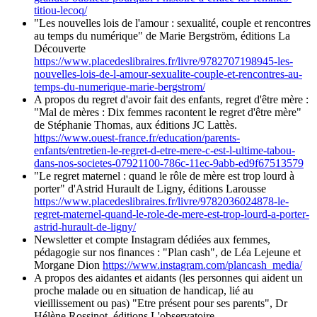
titiou-lecoq/
"Les nouvelles lois de l'amour : sexualité, couple et rencontres
au temps du numérique" de Marie Bergström, éditions La
Découverte
https://www.placedeslibraires.fr/livre/9782707198945-les-
nouvelles-lois-de-l-amour-sexualite-couple-et-rencontres-au-
temps-du-numerique-marie-bergstrom/
A propos du regret d'avoir fait des enfants, regret d'être mère :
"Mal de mères : Dix femmes racontent le regret d'être mère"
de Stéphanie Thomas, aux éditions JC Lattès.
https://www.ouest-france.fr/education/parents-
enfants/entretien-le-regret-d-etre-mere-c-est-l-ultime-tabou-
dans-nos-societes-07921100-786c-11ec-9abb-ed9f67513579
"Le regret maternel : quand le rôle de mère est trop lourd à
porter" d'Astrid Hurault de Ligny, éditions Larousse
https://www.placedeslibraires.fr/livre/9782036024878-le-
regret-maternel-quand-le-role-de-mere-est-trop-lourd-a-porter-
astrid-hurault-de-ligny/
Newsletter et compte Instagram dédiées aux femmes,
pédagogie sur nos finances : "Plan cash", de Léa Lejeune et
Morgane Dion
https://www.instagram.com/plancash_media/
A propos des aidantes et aidants (les personnes qui aident un
proche malade ou en situation de handicap, lié au
vieillissement ou pas) "Etre présent pour ses parents", Dr
Hélène Rossinot, éditions L'observatoire