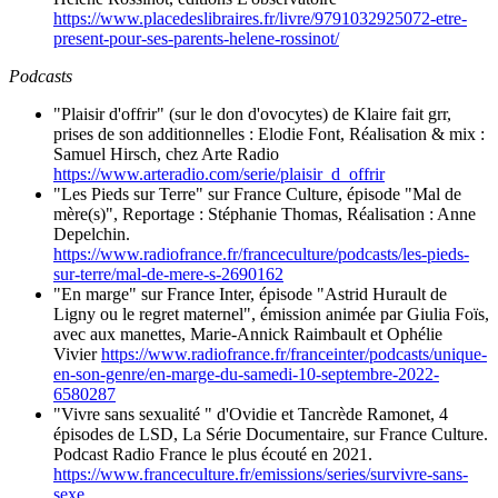
https://www.placedeslibraires.fr/livre/9791032925072-etre-
present-pour-ses-parents-helene-rossinot/
Podcasts
"Plaisir d'offrir" (sur le don d'ovocytes) de Klaire fait grr,
prises de son additionnelles : Elodie Font, Réalisation & mix :
Samuel Hirsch, chez Arte Radio
https://www.arteradio.com/serie/plaisir_d_offrir
"Les Pieds sur Terre" sur France Culture, épisode "Mal de
mère(s)", Reportage : Stéphanie Thomas, Réalisation : Anne
Depelchin.
https://www.radiofrance.fr/franceculture/podcasts/les-pieds-
sur-terre/mal-de-mere-s-2690162
"En marge" sur France Inter, épisode "Astrid Hurault de
Ligny ou le regret maternel", émission animée par Giulia Foïs,
avec aux manettes, Marie-Annick Raimbault et Ophélie
Vivier
https://www.radiofrance.fr/franceinter/podcasts/unique-
en-son-genre/en-marge-du-samedi-10-septembre-2022-
6580287
"Vivre sans sexualité " d'Ovidie et Tancrède Ramonet, 4
épisodes de LSD, La Série Documentaire, sur France Culture.
Podcast Radio France le plus écouté en 2021.
https://www.franceculture.fr/emissions/series/survivre-sans-
sexe