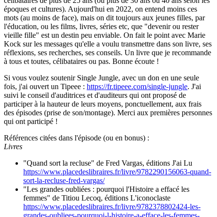
célibataires de plus de 25 ans (ou plus de 30 ans ou 40 ans selon les
époques et cultures). Aujourd'hui en 2022, on entend moins ces
mots (au moins de face), mais on dit toujours aux jeunes filles, par
l'éducation, ou les films, livres, séries etc, que "devenir ou rester
vieille fille" est un destin peu enviable. On fait le point avec Marie
Kock sur les messages qu'elle a voulu transmettre dans son livre, ses
réflexions, ses recherches, ses conseils. Un livre que je recommande
à tous et toutes, célibataires ou pas. Bonne écoute !
Si vous voulez soutenir Single Jungle, avec un don en une seule
fois, j'ai ouvert un Tipeee :
https://fr.tipeee.com/single-jungle
. J'ai
suivi le conseil d'auditrices et d'auditeurs qui ont proposé de
participer à la hauteur de leurs moyens, ponctuellement, aux frais
des épisodes (prise de son/montage). Merci aux premières personnes
qui ont participé !
Références citées dans l'épisode (ou en bonus) :
Livres
"Quand sort la recluse" de Fred Vargas, éditions J'ai Lu
https://www.placedeslibraires.fr/livre/9782290156063-quand-
sort-la-recluse-fred-vargas/
"Les grandes oubliées : pourquoi l'Histoire a effacé les
femmes" de Titiou Lecoq, éditions L'iconoclaste
https://www.placedeslibraires.fr/livre/9782378802424-les-
grandes-oubliees-pourquoi-l-histoire-a-efface-les-femmes-