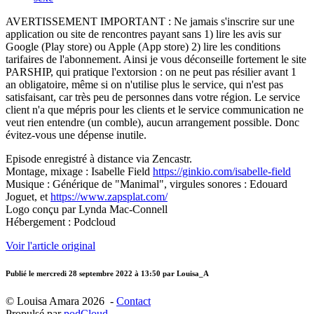
AVERTISSEMENT IMPORTANT : Ne jamais s'inscrire sur une
application ou site de rencontres payant sans 1) lire les avis sur
Google (Play store) ou Apple (App store) 2) lire les conditions
tarifaires de l'abonnement. Ainsi je vous déconseille fortement le site
PARSHIP, qui pratique l'extorsion : on ne peut pas résilier avant 1
an obligatoire, même si on n'utilise plus le service, qui n'est pas
satisfaisant, car très peu de personnes dans votre région. Le service
client n'a que mépris pour les clients et le service communication ne
veut rien entendre (un comble), aucun arrangement possible. Donc
évitez-vous une dépense inutile.
Episode enregistré à distance via Zencastr.
Montage, mixage : Isabelle Field
https://ginkio.com/isabelle-field
Musique : Générique de "Manimal", virgules sonores : Edouard
Joguet, et
https://www.zapsplat.com/
Logo conçu par Lynda Mac-Connell
Hébergement : Podcloud
Voir l'article original
Publié le
mercredi 28 septembre 2022 à 13:50
par Louisa_A
© Louisa Amara 2026 -
Contact
Propulsé par
podCloud